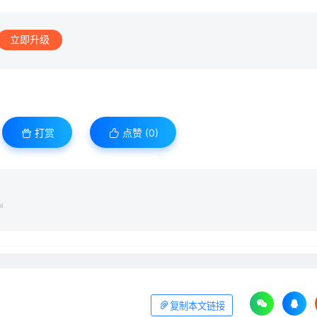
立即升级
打赏
点赞 (
0
)
l
复制本文链接