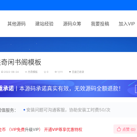
其他源码
建站经验
源码众筹
我要投稿
加入VIP
杰奇闲书阁模板
2022-06-24
杰奇模板
0
1,111
百度已收录
重承诺
丨本源码承诺真实有效，无效源码全额退款！
安装问题可沟通客服，协助安装工时费50/次
增值服务：
金币
（VIP免费
升级VIP
）
开通VIP尊享优惠特权
点赞 (
0
)