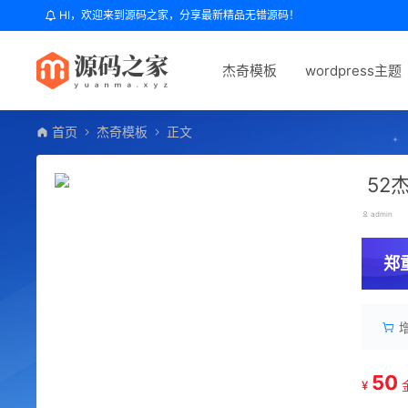
HI，欢迎来到源码之家，分享最新精品无错源码！
杰奇模板
wordpress主题
首页
杰奇模板
正文
52
admin
郑
50
¥