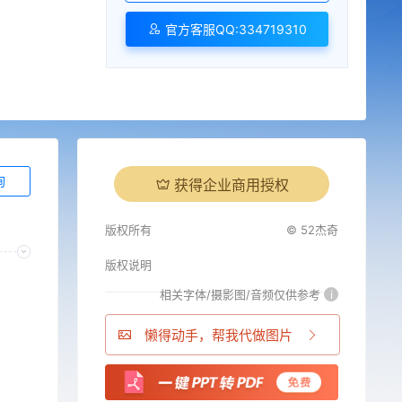
官方客服QQ:334719310
询
获得企业商用授权
版权所有
© 52杰奇
版权说明
相关字体/摄影图/音频仅供参考
i
懒得动手，帮我代做图片