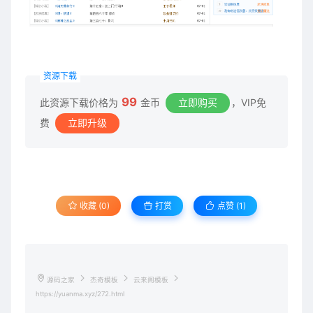
资源下载
99
此资源下载价格为
金币
立即购买
，VIP免
费
立即升级
收藏 (0)
打赏
点赞 (
1
)
源码之家
杰奇模板
云来阁模板
https://yuanma.xyz/272.html