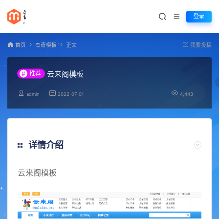
登录
首页
杰奇模板
正文
我要投稿
云来阁模板
#
推荐
admin
2022-07-01
4,443
详情介绍
云来阁模板