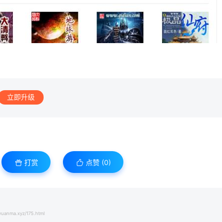
立即升级
打赏
点赞 (
0
)
yuanma.xyz/175.html