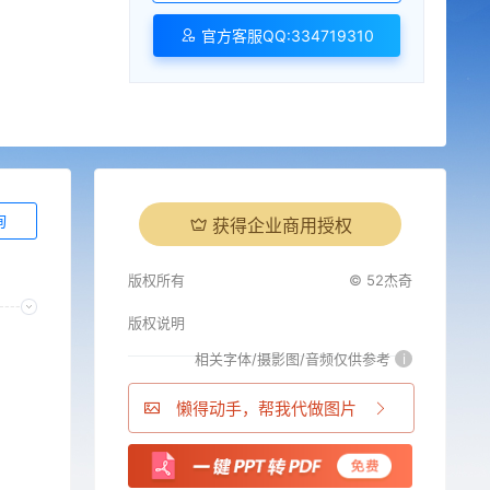
官方客服QQ:334719310
询
获得企业商用授权
版权所有
© 52杰奇
版权说明
相关字体/摄影图/音频仅供参考
i
懒得动手，帮我代做图片