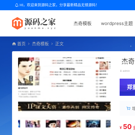
HI，欢迎来到源码之家，分享最新精品无错源码！
杰奇模板
wordpress主题
首页
杰奇模板
正文
杰奇
admin
郑
50
¥