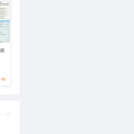
趣阁
50