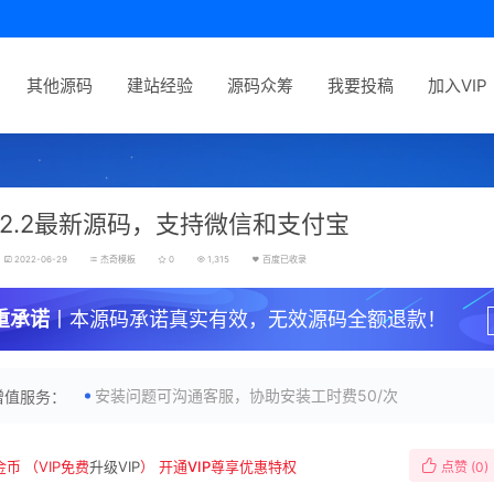
其他源码
建站经验
源码众筹
我要投稿
加入VIP
2.2最新源码，支持微信和支付宝
2022-06-29
杰奇模板
0
1,315
百度已收录
重承诺
丨本源码承诺真实有效，无效源码全额退款！
安装问题可沟通客服，协助安装工时费50/次
增值服务：
金币
（VIP免费
升级VIP
）
开通VIP尊享优惠特权
点赞 (
0
)