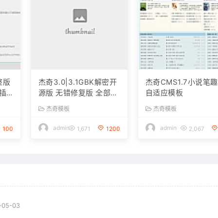
整版
杰奇3.0|3.1GBK解密开
杰奇CMS1.7小说笔
插
源版 无错修复版 全部源
自适应模板
码非加密
杰奇模板
杰奇模板
admin
admin
100
1,671
1200
2,067
-05-03