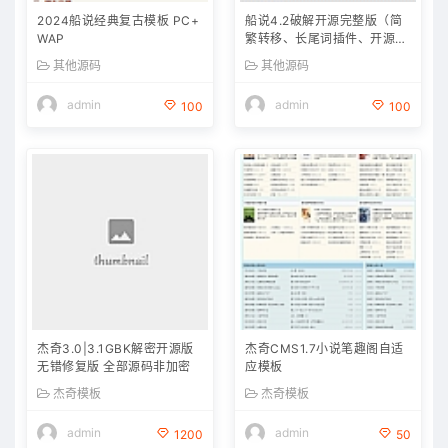
2024船说经典复古模板 PC+
船说4.2破解开源完整版（简
WAP
繁转移、长尾词插件、开源无
加密
其他源码
其他源码
admin
admin
100
100
杰奇3.0|3.1GBK解密开源版
杰奇CMS1.7小说笔趣阁自适
无错修复版 全部源码非加密
应模板
杰奇模板
杰奇模板
admin
admin
1200
50