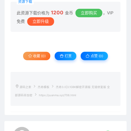
资源下载
1200
此资源下载价格为
金币
立即购买
，VIP
免费
立即升级
收藏 (0)
打赏
点赞 (
0
)
源码之家
杰奇模板
杰奇3.0|3.1GBK解密开源版 无错修复版 全
部源码非加密
https://yuanma.xyz/706.html