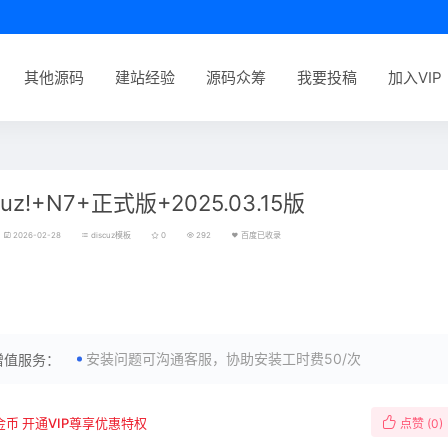
其他源码
建站经验
源码众筹
我要投稿
加入VIP
cuz!+N7+正式版+2025.03.15版
2026-02-28
discuz模板
0
292
百度已收录
重承诺
丨本源码承诺真实有效，无效源码全额退款！
安装问题可沟通客服，协助安装工时费50/次
增值服务：
金币
开通VIP尊享优惠特权
点赞 (
0
)