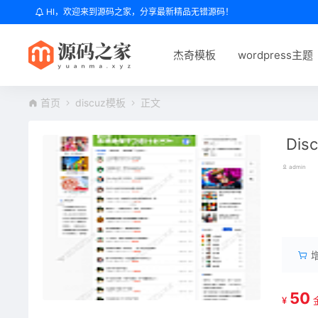
HI，欢迎来到源码之家，分享最新精品无错源码！
杰奇模板
wordpress主题
首页
discuz模板
正文
Dis
admin
郑
50
¥