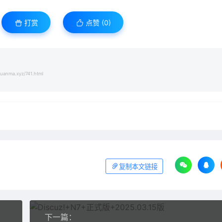
打赏
点赞 (
0
)
yuanma.xyz/741.html
复制本文链接
下一篇：