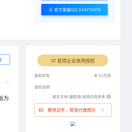
官方客服QQ:334719310
询
获得企业商用授权
版权所有
© 52杰奇
版权说明
相关字体/摄影图/音频仅供参考
i
模板为
懒得动手，帮我代做图片