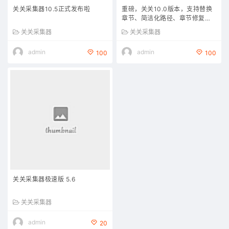
关关采集器10.5正式发布啦
重磅，关关10.0版本，支持替换
章节、简洁化路径、章节修复、
防采集、破防采集
关关采集器
关关采集器
admin
admin
100
100
关关采集器极速版 5.6
关关采集器
admin
20