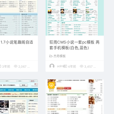
S1.7小说笔趣阁自适
狂雨CMS小说一套pc模板 两
套手机模板(白色,蓝色)
杰奇模板
admin
3年前
2,067
50
4年前
3,457
20