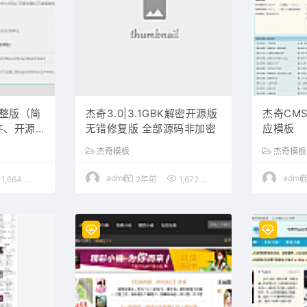
完整版（简
杰奇3.0|3.1GBK解密开源版
杰奇CM
件、开源
无错修复版 全部源码非加密
应模板
杰奇模板
杰奇模板
admin
admin
1,664
100
2年前
1,672
1200