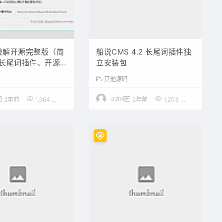
2破解开源完整版（简
船说CMS 4.2 长尾词插件独
长尾词插件、开源
立安装包
其他源码
admin
2年前
1,664
100
2年前
1,203
50