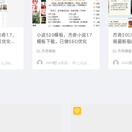
奇1.7，
小说520模板，杰奇小说1.7
杰奇20
页优化。
模板下载，已做SEO优化
阁最新版
杰奇模板
杰奇模板
admin
admin
3,298
50
4年前
2,428
50