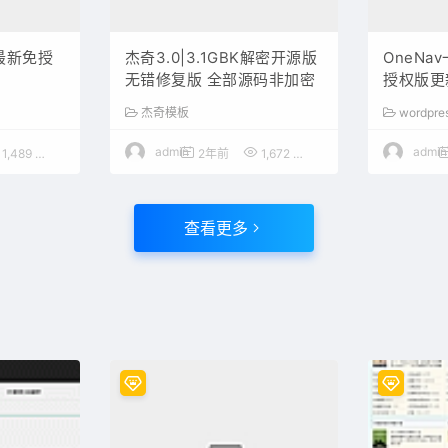
2最新免授
杰奇3.0|3.1GBK解密开源版
OneNa
无错修复版 全部源码非加密
授权版更
杰奇模板
wordpr
admin
admin
1,489
50
2年前
1,672
1200
查看更多