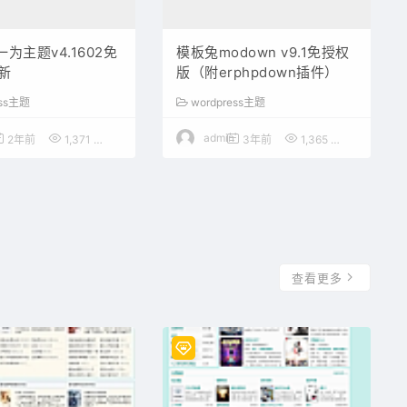
v一为主题v4.1602免
模板兔modown v9.1免授权
新
版（附erphpdown插件）
ess主题
wordpress主题
admin
2年前
1,371
50
3年前
1,365
50
查看更多