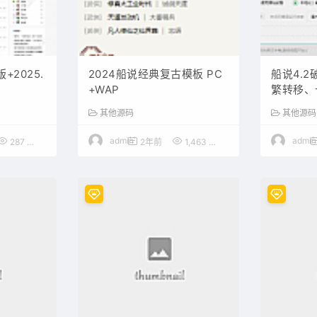
版+2025.
2024船说经典复古模板 PC
船说4.
+WAP
繁转移、
无加密
其他源码
其他源码
admin
admin
287
50
2年前
1,463
100