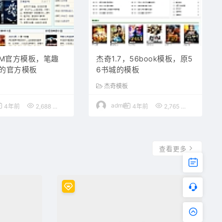
CM官方模板，笔趣
杰奇1.7，56book模板，原5
的官方模板
6书城的模板
杰奇模板
admin
4年前
2,688
50
4年前
2,765
50
查看更多