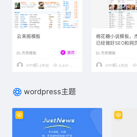
云来阁模板
棉花糖小说模板，杰
已经做好SEO和网
支持伪静态
#
推荐
杰奇模板
杰奇模板
admin
admin
4年前
4,441
99
4年前
wordpress主题