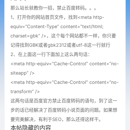
那么站长就教你一招，禁止百度转码。。。
1、打开你的网站首页文件，找到<meta http-
equiv=”Content-Type” content=”text/html;
charset=gbk” />，这个每个网站都不一样，你只要
记得找到GBK或者gbk2312或者utf-8这一行就行
2、在上面这一行下面加上这么两句话：
<meta http-equiv=”Cache-Control” content=”no-
siteapp” />
<meta http-equiv=”Cache-Control” content=”no-
transform” />
这两句话是百度官方禁止百度转码的语句，到了这一
步的话已经解决了百度转码小说页面的问题。如果想
要完美解决，有利于SEO，那么还得这样干。
本帖隐藏的内容