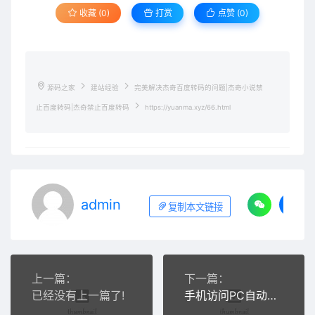
收藏 (0)
打赏
点赞 (
0
)
源码之家
建站经验
完美解决杰奇百度转码的问题|杰奇小说禁
止百度转码|杰奇禁止百度转码
https://yuanma.xyz/66.html
admin
复制本文链接
上一篇：
下一篇：
已经没有上一篇了!
手机访问PC自动跳转到手机版的办法--提速精简版