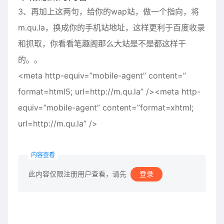
3、再加上这两句，给你的wap站，做一个指向，将
m.qu.la，换成你的手机站地址，这样更利于百度收录
和抓取，你看看笔趣阁那么大站是不是都这样干
的。。
<meta http-equiv=”mobile-agent” content=”
format=html5; url=http://m.qu.la” /><meta http-
equiv=”mobile-agent” content=”format=xhtml;
url=http://m.qu.la” />
内容查看
此内容仅限注册用户查看，请先
登录