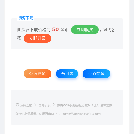
资源下载
50
此资源下载价格为
金币
立即购买
，VIP免
费
立即升级
收藏 (0)
打赏
点赞 (
0
)
源码之家
杰奇模板
杰奇WAP小说模板,百度MIP引入|第三套杰
奇WAP小说模板，使用百度MIP
https://yuanma.xyz/104.html