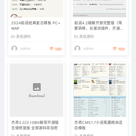
2024船说经典复古模板 PC+
船说4.2破解开源完整版（简
WAP
繁转移、长尾词插件、开源无
加密
其他源码
其他源码
admin
admin
100
100
杰奇3.0|3.1GBK解密开源版
杰奇CMS1.7小说笔趣阁自适
无错修复版 全部源码非加密
应模板