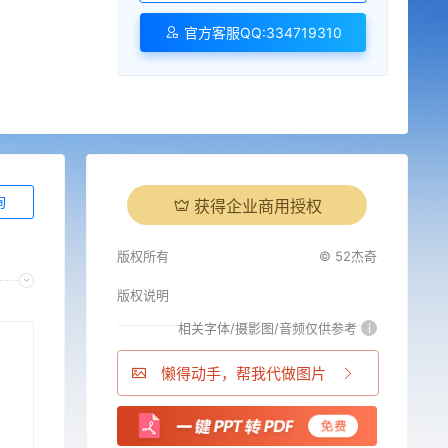
官方客服QQ:334719310
询
获得企业商用授权
版权所有
© 52杰奇
版权说明
相关字体/摄影图/音频仅供参考
i
懒得动手，帮我代做图片