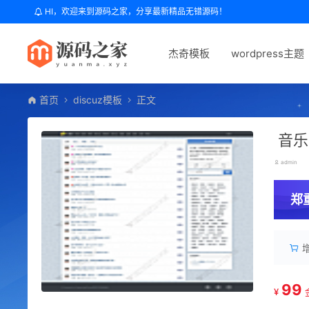
HI，欢迎来到源码之家，分享最新精品无错源码！
杰奇模板
wordpress主题
首页
discuz模板
正文
音乐h
admin
郑
99
¥