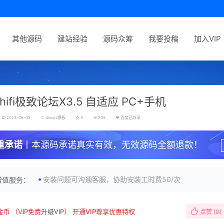
其他源码
建站经验
源码众筹
我要投稿
加入VIP
ifi极致论坛X3.5 自适应 PC+手机
2023-06-03
discuz模板
0
705
百度已收录
重承诺
丨本源码承诺真实有效，无效源码全额退款！
安装问题可沟通客服，协助安装工时费50/次
增值服务：
金币
（VIP免费
升级VIP
）
开通VIP尊享优惠特权
点赞 (
0
)