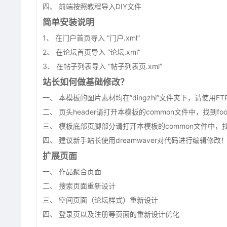
四、 前端按照教程导入DIY文件
简单安装说明
1、 在门户首页导入 “门户.xml”
2、 在论坛首页导入 “论坛.xml”
3、 在帖子列表导入 “帖子列表页.xml”
站长如何做基础修改？
一、 本模板的图片素材均在”dingzhi”文件夹下，请使用
二、 页头header请打开本模板的common文件中，找到foo
三、 模板底部页脚部分请打开本模板的common文件中，找到f
四、 建议新手站长使用dreamwaver对代码进行编辑修改
扩展页面
一、 作品聚合页面
二、 搜索页面重新设计
三、 空间页面（论坛样式）重新设计
四、 登录页以及注册等页面的重新设计优化