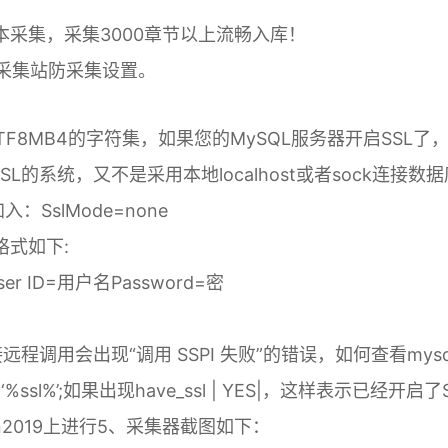
版本采集，采集3000章节以上流畅入库！
采集站防采集设置。
TF8MB4的字符集，如果您的MySQL服务器开启SSL了
SL的系统，又不是采用本地localhost或者sock连接数据
加入：SslMode=none
格式如下:
;User ID=用户名Password=密
”直接远程调用会出现“调用 SSPI 失败”的错误，如何查看mysq
ke ‘%ssl%’;如果出现have_ssl | YES|，这样表示已经开启了
2019上进行
5、采集器截图如下：