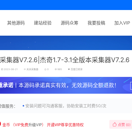
其他源码
建站经验
源码众筹
我要投稿
加入VIP
集器V7.2.6|杰奇1.7-3.1全版本采集器V7.2.6
2023-08-21
关关采集器
0
985
百度已收录
重承诺
丨本源码承诺真实有效，无效源码全额退款！
安装问题可沟通客服，协助安装工时费50/次
增值服务：
0
金币
（VIP免费
升级VIP
）
开通VIP尊享优惠特权
点赞 (
0
)