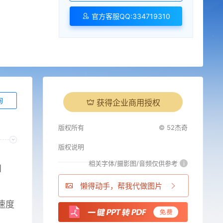
官方客服QQ:334719310
询
获得企业商用授权
版权所有
© 52杰奇
版权说明
相关字体/摄影图/音频仅供参考
i
网
懒得动手，帮我代做图片
速度