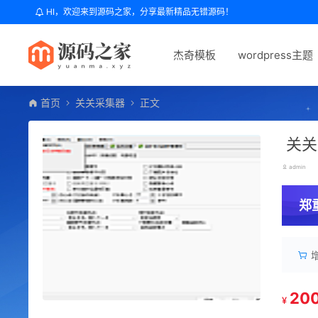
HI，欢迎来到源码之家，分享最新精品无错源码！
杰奇模板
wordpress主题
首页
关关采集器
正文
关关采
admin
郑
20
¥