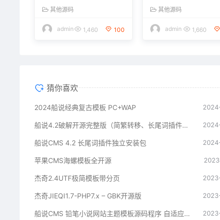
件、开源无加密
其他源码
其他源码
admin
admin
1,460
100
1,660
猜你喜欢
2024船说经典复古模板 PC+WAP
2024
船说4.2破解开源完整版（简繁转移、长尾词插件、开源无加密
2024
船说CMS 4.2 长尾词插件独立安装包
2024
苹果CMS海螺模板全开源
2023
杰奇2.4UTF极简模板带分页
2023
杰奇JIEQI1.7-PHP7.x – GBK开源版
2023
船说CMS 铅笔小说网站主题模板源码程序 自适应+安装说明
2023