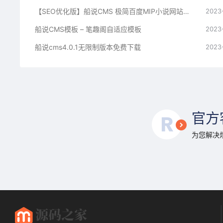
【SEO优化版】船说CMS 极简百度MIP小说网站模板源码主题程序+安装文档
2023
船说CMS模板 – 笔趣阁自适应模板
2023
船说cms4.0.1无限制版本免费下载
2023
官方
为您解决烦