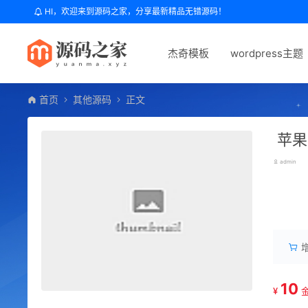
HI，欢迎来到源码之家，分享最新精品无错源码！
杰奇模板
wordpress主题
首页
其他源码
正文
苹果
admin
郑
10
¥