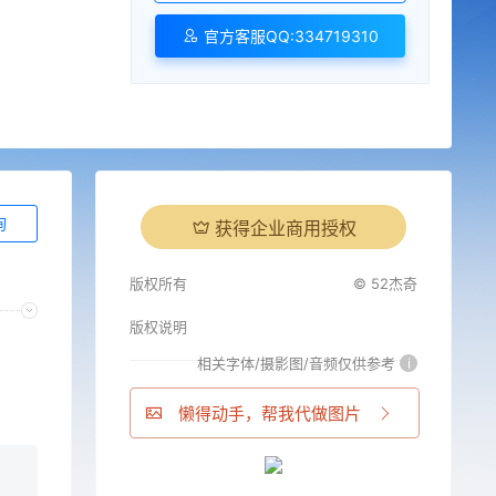
官方客服QQ:334719310
询
获得企业商用授权
版权所有
© 52杰奇
版权说明
相关字体/摄影图/音频仅供参考
i
懒得动手，帮我代做图片