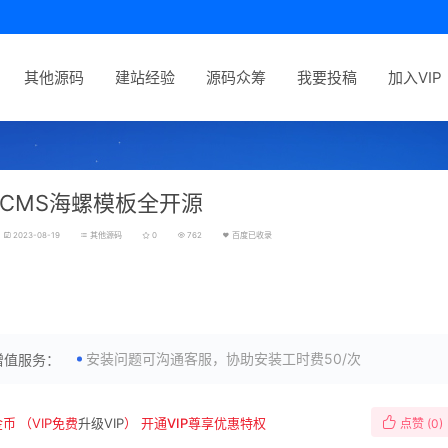
其他源码
建站经验
源码众筹
我要投稿
加入VIP
CMS海螺模板全开源
2023-08-19
其他源码
0
762
百度已收录
重承诺
丨本源码承诺真实有效，无效源码全额退款！
安装问题可沟通客服，协助安装工时费50/次
增值服务：
金币
（VIP免费
升级VIP
）
开通VIP尊享优惠特权
点赞 (
0
)