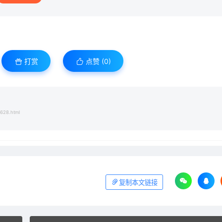
打赏
点赞 (
0
)
/628.html
复制本文链接