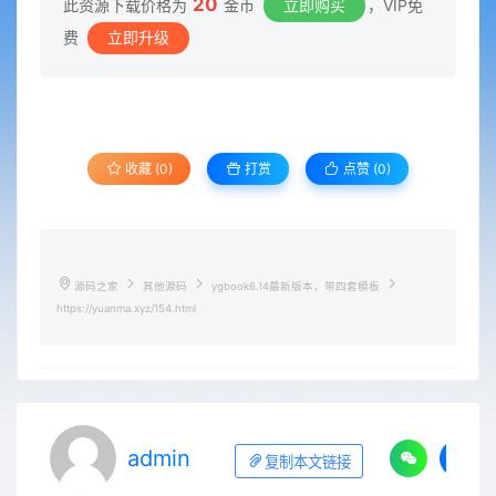
20
此资源下载价格为
金币
立即购买
，VIP免
费
立即升级
收藏 (0)
打赏
点赞 (
0
)
源码之家
其他源码
ygbook6.14最新版本，带四套模板
https://yuanma.xyz/154.html
admin
复制本文链接