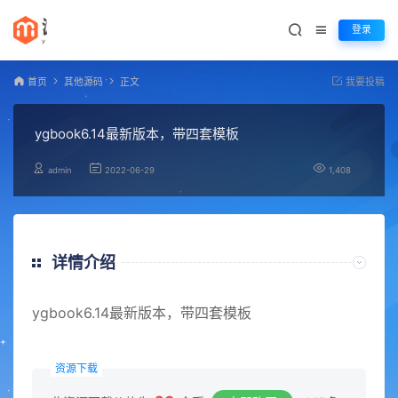
登录
首页
其他源码
正文
我要投稿
ygbook6.14最新版本，带四套模板
admin
2022-06-29
1,408
详情介绍
ygbook6.14最新版本，带四套模板
资源下载