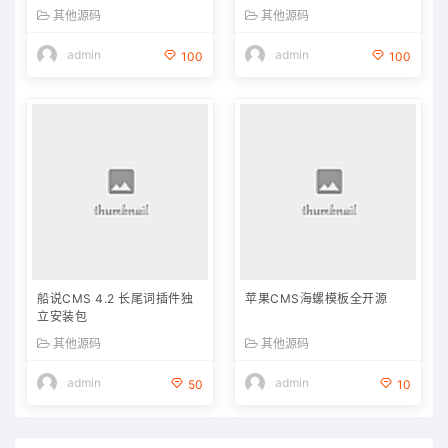
加密
其他源码
其他源码
admin
admin
100
100
船说CMS 4.2 长尾词插件独
苹果CMS海螺模板全开源
立安装包
其他源码
其他源码
admin
admin
50
10